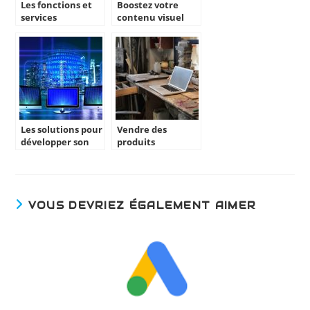
Les fonctions et
Boostez votre
services
contenu visuel
indispensables
avec les meilleurs
d’une agence de
templates vidéo
developpement
gratuits à
digital
découvrir
Les solutions pour
Vendre des
développer son
produits
site web :
informatiques en
e-commerce :
quelle agence
web choisir ?
VOUS DEVRIEZ ÉGALEMENT AIMER