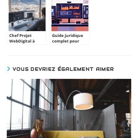
votre entreprise
2024
Chef Projet
Guide juridique
WebDigital à
complet pour
Grenoble : l’art de
monetiser vos
concilier
videos YouTube
expérience
en toute legalite
utilisateur et
objectifs business
VOUS DEVRIEZ ÉGALEMENT AIMER