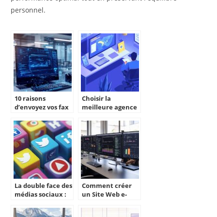
personnel.
10 raisons
Choisir la
d’envoyez vos fax
meilleure agence
gratuitement et
web en Charente
sans interruption
pour votre projet
publicitaire grace
digital
a Internet en 2024
La double face des
Comment créer
médias sociaux :
un Site Web e-
enjeux
commerce
stratégiques pour
performant en