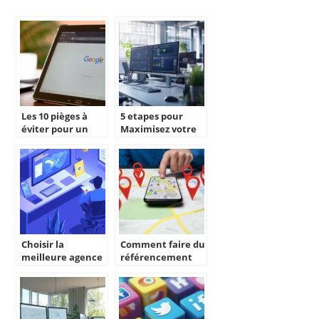
Les 10 pièges à
5 etapes pour
éviter pour un
Maximisez votre
SEO local
strategie high-
performant en
tech avec Google
2025
Referral et
surpasser vos
concurrents
Choisir la
Comment faire du
meilleure agence
référencement
web en Charente
local pour
pour votre projet
améliorer la
digital
visibilité de votre
entreprise